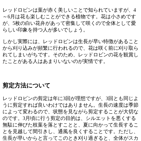
レッドロビンは葉が赤く美しいことで知られていますが、4
～6月は花も楽しむことができる植物です。花は小さめです
が、5枚の白い花弁があって密集して咲くので全体として愛
らしい印象を持つ人が多いでしょう。
しかし実際には、レッドロビンは生長が早い特徴があること
から刈り込みが頻繁に行われるので、花は咲く前に刈り取ら
れてしまいがちです。そのため、レッドロビンの花を観賞し
たことがある人はあまりいないのが実情です。
剪定方法について
レッドロビンの剪定は年に3回が理想ですが、3回とも同じよ
うに剪定すれば良いわけではありません。生長の速度は季節
によって変わるので、状態を見ながら剪定することが大切な
のです。3月頃に行う剪定の目的は、シルエットを悪くする
無駄に伸びた枝葉を落とすことと、夏に向かって生長するこ
とを見越して間引きし、通風を良くすることです。ただし、
生長が早いからと言ってこのとき刈り過ぎると、全体がスカ