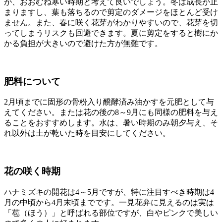
が、おおむね寒い時期と考えて良いでしょう。冬は成長が止
まりますし、葉も落ちるので剪定のダメージをほとんど受け
ません。また、春に咲く花芽がわかりやすいので、花芽を切
ってしまうリスクも回避できます。夏に剪定をすると樹にか
かる負担が大きいので避けた方が無難です。
肥料について
2月頃までに固形の骨粉入り醗酵済み油かすを元肥として与
えてください。または花の後の8～9月にも同様の肥料を与え
ることをおすすめします。水は、暑い時期のみ朝夕与え、そ
れ以外は土が乾いた時を目安にしてください。
花の咲く
時期
ハナミズキの開花は4～5月ですが、特に注目すべき時期は4
月の中頃から4月末頃までです。一見花弁に見えるのは実は
「苞（ほう）」と呼ばれる部位ですが、白やピンクで美しい